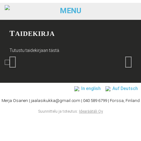
MENU
SKIP TO CONTENT
T
AIDEKIRJA
Tutustu taidekirjaan tästä.
In english
Auf Deutsch
Merja Osanen | jaalasikukka@gmail.com | 040 589 6799 | Forssa, Finland
Suunnittelu ja toteutus:
Idearäätäli Oy