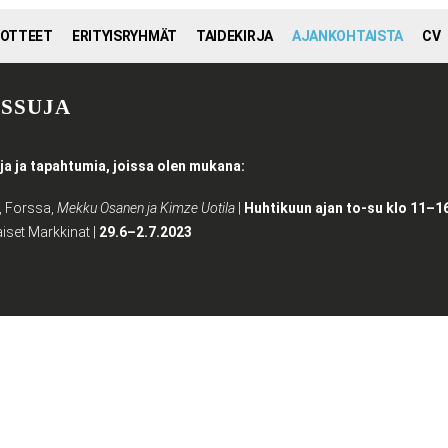
OTTEET
ERITYISRYHMÄT
TAIDEKIRJA
AJANKOHTAISTA
CV
ESSUJA
a ja tapahtumia, joissa olen mukana:
, Forssa,
Mekku Osanen ja Kimze Uotila
|
Huhtikuun ajan to-su klo 11–1
iset Markkinat |
29.6–2.7.2023