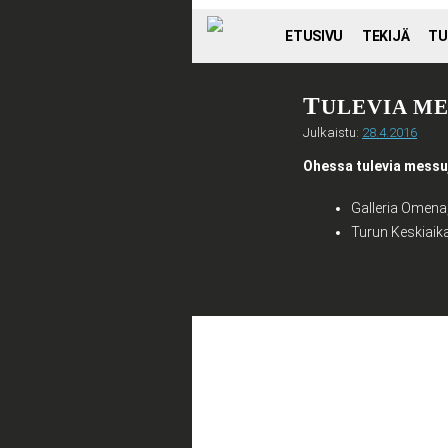
SKIP TO CONTENT
ETUSIVU
TEKIJÄ
TU
T
ULEVIA M
Julkaistu:
28.4.2016
Ohessa tulevia messuj
Galleria Omena
Turun Keskiaika